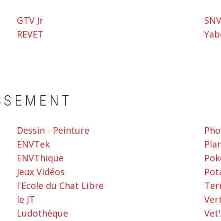
GTV Jr
SNV
REVET
Yab
ISSEMENT
Dessin - Peinture
Pho
ENVTek
Pla
ENVThique
Pok
Jeux Vidéos
Pot
l'Ecole du Chat Libre
Ter
le JT
Ver
Ludothèque
Vet