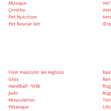
Musique
Vet
Ornitho
Veto
Pet Nutrition
Vet
Pet Rescue Vet
Œno
Foot masculin: les Aiglons
Rai
Gliss
Ran
Handball : VHB
Rug
Judo
Rug
Musculation
Ten
Pétanque
Ult