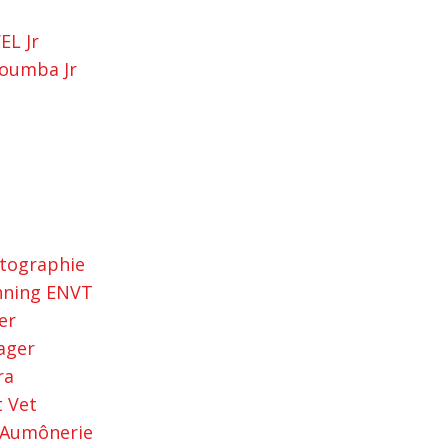
EL Jr
oumba Jr
tographie
nning ENVT
er
ager
ra
t Vet
'Aumônerie