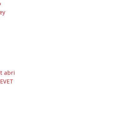
o
ey
t abri
EVET