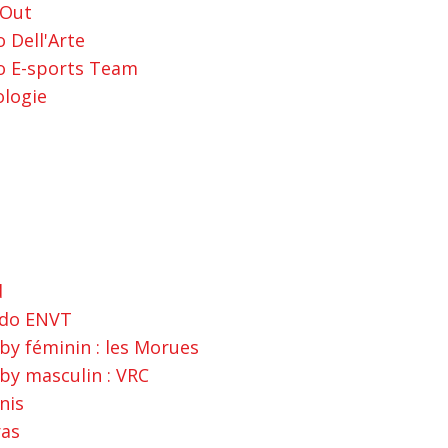
'Out
 Dell'Arte
o E-sports Team
logie
d
do ENVT
by féminin : les Morues
by masculin : VRC
nis
ras